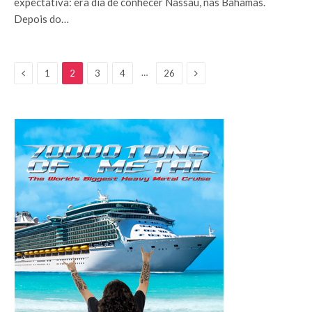
expectativa: era dia de conhecer Nassau, nas Bahamas.
Depois do…
Previous
Next
…
1
2
3
4
26