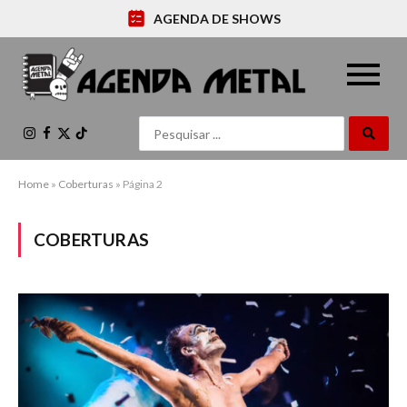
AGENDA DE SHOWS
Instagram
Facebook
X
TikTok
(Twitter)
Home
»
Coberturas
»
Página 2
COBERTURAS