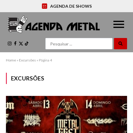
AGENDA DE SHOWS
Instagram
Facebook
X
TikTok
(Twitter)
Home
»
Excursões
»
Página 4
EXCURSÕES