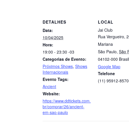
DETALHES
LOCAL
Jai Club
Data:
Rua Vergueiro, 2
10/04/2025
Mariana
Hora:
São Paulo
,
São 
19:00 - 23:30
-03
Categorias de Evento:
04102-000
Brasil
Próximos Shows
,
Shows
Google Map
Internacionais
Telefone
Evento Tags:
(11) 95912-8570
Ancient
Website:
https://www.ddtickets.com.
br/comprar/26/ancient-
em-sao-paulo