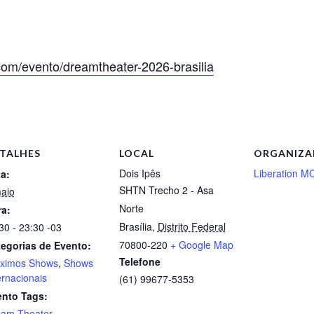
com/evento/dreamtheater-2026-brasilia
TALHES
LOCAL
ORGANIZ
Dois Ipês
Liberation M
a:
SHTN Trecho 2 - Asa
aio
Norte
a:
Brasília
,
Distrito Federal
30 - 23:30
-03
70800-220
+ Google Map
egorias de Evento:
Telefone
óximos Shows
,
Shows
ernacionais
(61) 99677-5353
ento Tags:
eam Theater