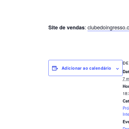
:
clubedoingresso.
Site de vendas
DE
Adicionar ao calendário
Dat
7 m
Hor
18:
Cat
Pr
Int
Ev
Dr