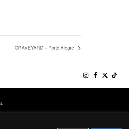
GRAVEYARD – Porto Alegre
Instagram
Facebook
X
TikTok
(Twitter)
s.