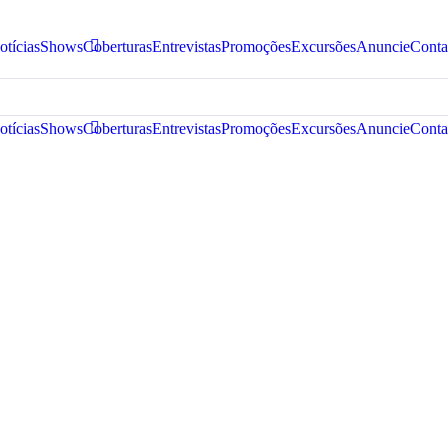
otícias
Shows
Coberturas
Entrevistas
Promoções
Excursões
Anuncie
Conta
otícias
Shows
Coberturas
Entrevistas
Promoções
Excursões
Anuncie
Conta