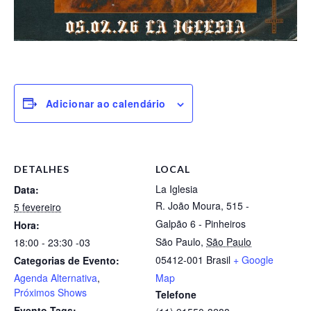
Adicionar ao calendário
DETALHES
LOCAL
La Iglesia
Data:
R. João Moura, 515 -
5 fevereiro
Galpão 6 - Pinheiros
Hora:
São Paulo
,
São Paulo
18:00 - 23:30
-03
05412-001
Brasil
+ Google
Categorias de Evento:
Agenda Alternativa
,
Map
Próximos Shows
Telefone
Evento Tags: