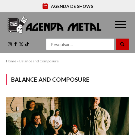
AGENDA DE SHOWS
Instagram
Facebook
X
TikTok
(Twitter)
Home
»
Balance and Composure
BALANCE AND COMPOSURE