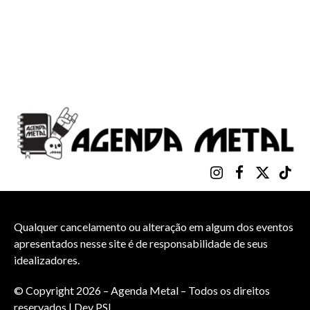
Instagram
Facebook
X
TikTo
(Twitter)
Qualquer cancelamento ou alteração em algum dos eventos
apresentados nesse site é de responsabilidade de seus
idealizadores.
© Copyright 2026 – Agenda Metal – Todos os direitos
reservados | Dev
PSI