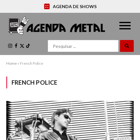
AGENDA DE SHOWS
Instagram
Facebook
X
TikTok
(Twitter)
Home
»
French Police
FRENCH POLICE