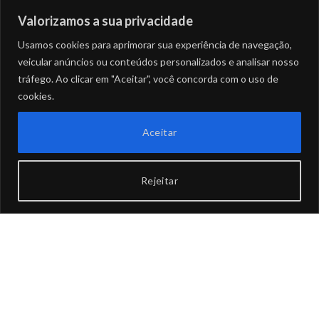
Valorizamos a sua privacidade
Usamos cookies para aprimorar sua experiência de navegação,
veicular anúncios ou conteúdos personalizados e analisar nosso
tráfego. Ao clicar em "Aceitar", você concorda com o uso de
cookies.
Aceitar
Rejeitar
Instagram
Facebook
X
TikTo
(Twitter)
Qualquer cancelamento ou alteração em algum dos eventos
apresentados nesse site é de responsabilidade de seus
idealizadores.