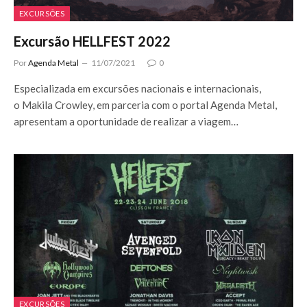
EXCURSÕES
Excursão HELLFEST 2022
Por
Agenda Metal
11/07/2021
0
Especializada em excursões nacionais e internacionais,
o Makila Crowley, em parceria com o portal Agenda Metal,
apresentam a oportunidade de realizar a viagem…
EXCURSÕES