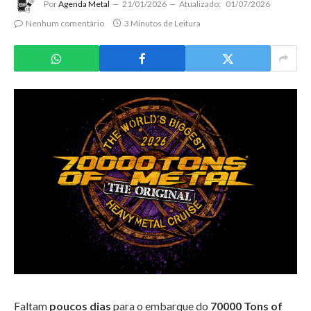
Por
Agenda Metal
21/01/2026
Atualizado:
01/07/2026
Nenhum comentário
3 Minutos de Leitura
Faltam
poucos dias
para o embarque do
70000 Tons of