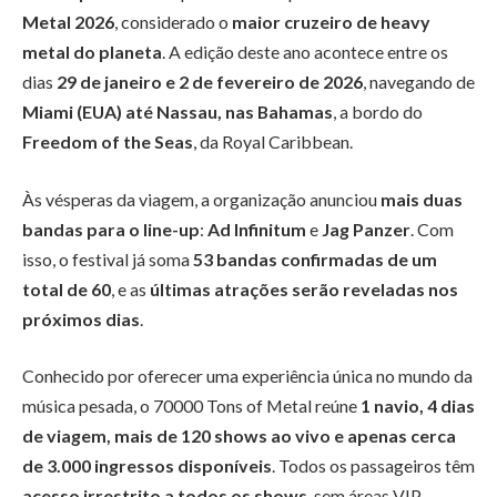
Metal
2026
, considerado o
maior cruzeiro de heavy
metal do planeta
. A edição deste ano acontece entre os
dias
29 de janeiro e 2 de fevereiro de 2026
, navegando de
Miami (EUA) até Nassau, nas Bahamas
, a bordo do
Freedom of the Seas
, da Royal Caribbean.
Às vésperas da viagem, a organização anunciou
mais duas
bandas para o line-up
:
Ad Infinitum
e
Jag Panzer
. Com
isso, o festival já soma
53 bandas confirmadas de um
total de 60
, e as
últimas atrações serão reveladas nos
próximos dias
.
Conhecido por oferecer uma experiência única no mundo da
música pesada, o 70000 Tons of Metal reúne
1 navio, 4 dias
de viagem, mais de 120 shows ao vivo e apenas cerca
de 3.000 ingressos disponíveis
. Todos os passageiros têm
acesso irrestrito a todos os shows
, sem áreas VIP