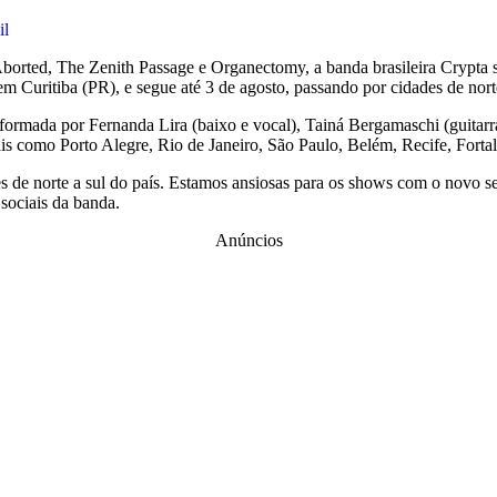
il
borted, The Zenith Passage e Organectomy, a banda brasileira Crypta 
 Curitiba (PR), e segue até 3 de agosto, passando por cidades de norte
rmada por Fernanda Lira (baixo e vocal), Tainá Bergamaschi (guitarra)
ais como Porto Alegre, Rio de Janeiro, São Paulo, Belém, Recife, Forta
 de norte a sul do país. Estamos ansiosas para os shows com o novo set
ociais da banda.
Anúncios