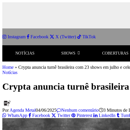
Instagram
Facebook
X (Twitter)
TikTok
NOTÍCIAS
SHOWS
COBERTURAS
Home
»
Crypta anuncia turnê brasileira com 23 shows em julho e cele
Notícias
Crypta anuncia turnê brasileira
Por
Agenda Metal
04/06/2025
Nenhum comentário
3 Minutos de 
WhatsApp
Facebook
Twitter
Pinterest
LinkedIn
Tumb