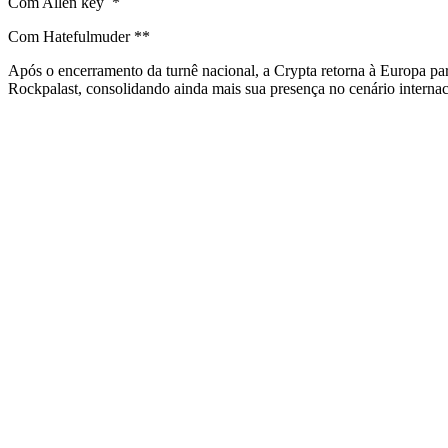
Com Allen key *
Com Hatefulmuder **
Após o encerramento da turnê nacional, a Crypta retorna à Europa pa
Rockpalast, consolidando ainda mais sua presença no cenário interna