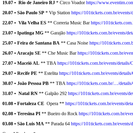
19.07 • Rio de Janeiro RJ
* Circo Voador
https://www.eventim.com
20.07 • São Paulo SP
* Vip Station
https://101tickets.com.br/events
22.07 • Vila Velha ES
** Correria Music Bar
https://101tickets.com
23.07 • Ipatinga MG
** Garajão
https://101tickets.com.br/events/de
25.07 • Feira de Santana BA
** Casa Noise
https://101tickets.com
26.07 • Aracaju SE
** Che Music Bar
https://101tickets.com.br/eve
27.07 • Maceió AL
** TBA
https://101tickets.com.br/events/detail
29.07 • Recife PE
** Estelita
https://101tickets.com.br/events/detail
30.07 • João Pessoa PB
** TBA
https://101tickets.com.br/…/detail
31.07 • Natal RN
** Galpão 292
https://101tickets.com.br/events/d
01.08 • Fortaleza CE
Opera **
https://101tickets.com.br/events/det
02.08 • Teresina PI
** Bueiro do Rock
https://101tickets.com.br/eve
03.08 • São Luis MA
** Parada 64
https://101tickets.com.br/events