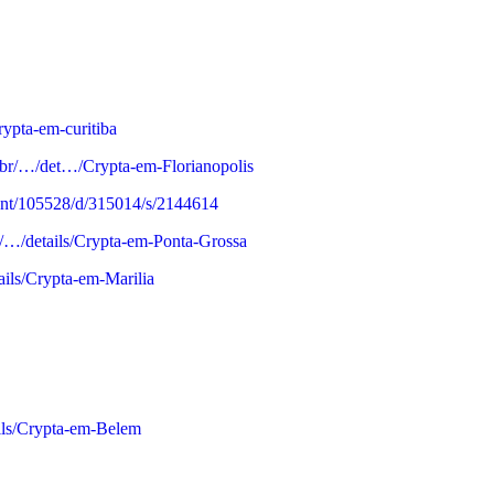
crypta-em-curitiba
m.br/…/det…/Crypta-em-Florianopolis
vent/105528/d/315014/s/2144614
br/…/details/Crypta-em-Ponta-Grossa
tails/Crypta-em-Marilia
ails/Crypta-em-Belem