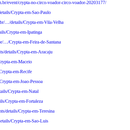
.br/event/crypta-no-circo-voador-circo-voador-20203177/
/details/Crypta-em-Sao-Paulo
.br/…/details/Crypta-em-Vila-Velha
tails/Crypta-em-Ipatinga
.br/…/Crypta-em-Feira-de-Santana
nts/details/Crypta-em-Aracaju
s/Crypta-em-Maceio
s/Crypta-em-Recife
s/Crypta-em-Joao-Pessoa
etails/Crypta-em-Natal
ails/Crypta-em-Fortaleza
nts/details/Crypta-em-Teresina
/details/Crypta-em-Sao-Luis