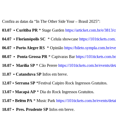
Confira as datas da “In The Other Side Your – Brasil 2025”:
03.07 • Curitiba PR
* Stage Garden
https://articket.com.br/e/3813/
04.07 • Florianópolis SC
* Celula showcase
https://101tickets.co
06.07 • Porto Alegre RS
* Opinião
https://bileto.sympla.com.br/e
08.07 • Ponta Grossa PR
* Capivaras Bar
https://101tickets.com.
10.07 • Marília SP
* Cão Perere
https://101tickets.com.br/events/de
11.07 • Catanduva SP
Infos em breve.
12.07 • Serrana SP
*Festival Caipiro Rock Ingressos Gratuitos.
13.07 • Macapá AP
* Dia do Rock Ingressos Gratuitos.
15.07 • Belém PA
* Music Park
https://101tickets.com.br/events/det
18.07 • Pres. Prudente SP
Infos em breve.