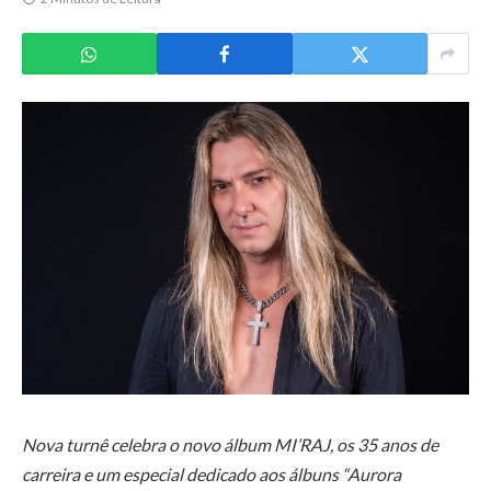
Nova turnê celebra o novo álbum MI’RAJ, os 35 anos de
carreira e um especial dedicado aos álbuns “Aurora