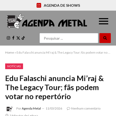
AGENDA DE SHOWS
Instagram
Facebook
X
TikTok
(Twitter)
Home
»
Edu Falaschi anuncia Mi’raj & The Legacy Tour; fãs podem votar no repertório
NOTÍCIAS
Edu Falaschi anuncia Mi’raj &
The Legacy Tour; fãs podem
votar no repertório
Por
Agenda Metal
11/03/2026
Nenhum comentário
2 Minutos de Leitura