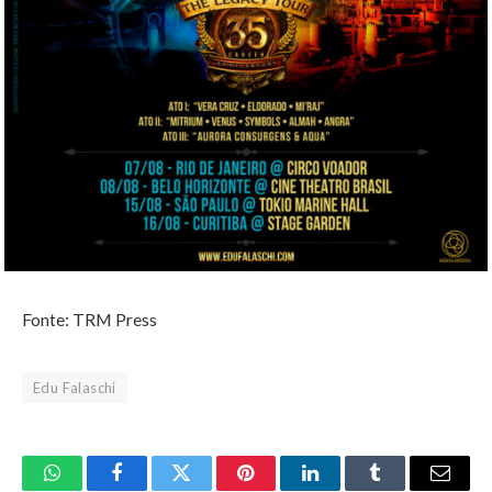
Fonte: TRM Press
Edu Falaschi
WhatsApp
Facebook
Twitter
Pinterest
LinkedIn
Tumblr
Email