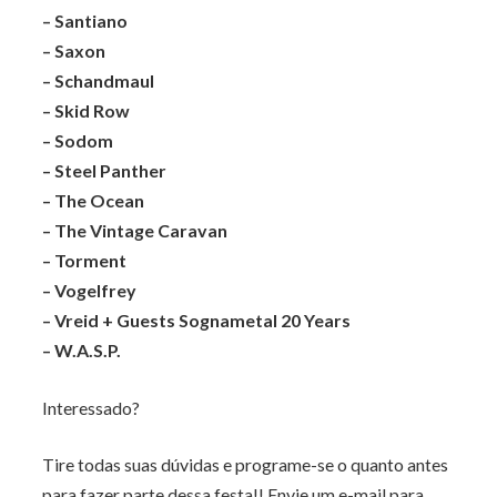
– Santiano
– Saxon
– Schandmaul
– Skid Row
– Sodom
– Steel Panther
– The Ocean
– The Vintage Caravan
– Torment
– Vogelfrey
– Vreid + Guests Sognametal 20 Years
– W.A.S.P.
Interessado?
Tire todas suas dúvidas e programe-se o quanto antes
para fazer parte dessa festa!! Envie um e-mail para