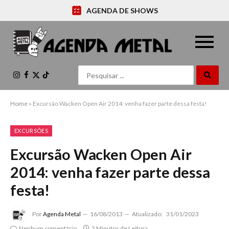
AGENDA DE SHOWS
Instagram
Facebook
X
TikTok
(Twitter)
Home
»
Excursão Wacken Open Air 2014: venha fazer parte dessa festa!
EXCURSÕES
Excursão Wacken Open Air
2014: venha fazer parte dessa
festa!
Por
Agenda Metal
16/08/2013
Atualizado:
31/01/2023
Nenhum comentário
2 Minutos de Leitura