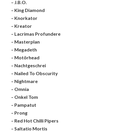
– J.B.O.
– King Diamond
– Knorkator
– Kreator
– Lacrimas Profundere
– Masterplan
– Megadeth
– Motörhead
– Nachtgeschrei
– Nailed To Obscurity
– Nightmare
– Omnia
– Onkel Tom
– Pampatut
– Prong
– Red Hot Chilli Pipers
– Saltatio Mortis