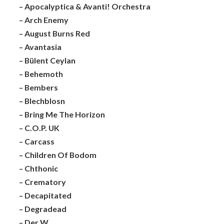
– Apocalyptica & Avanti! Orchestra
– Arch Enemy
– August Burns Red
– Avantasia
– Bülent Ceylan
– Behemoth
– Bembers
– Blechblosn
– Bring Me The Horizon
– C.O.P. UK
– Carcass
– Children Of Bodom
– Chthonic
– Crematory
– Decapitated
– Degradead
– Der W