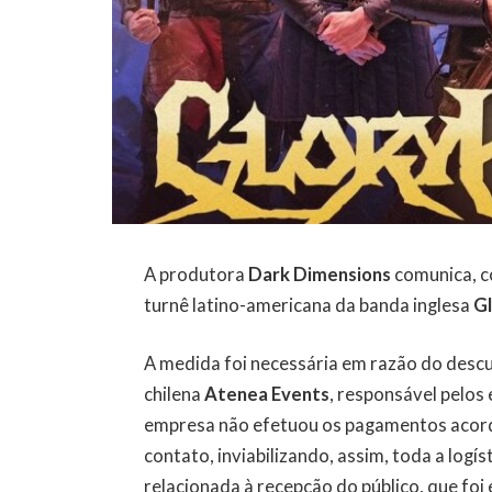
A produtora
Dark Dimensions
comunica, c
turnê latino-americana da banda inglesa
G
A medida foi necessária em razão do desc
chilena
Atenea Events
, responsável pelos
empresa não efetuou os pagamentos acord
contato, inviabilizando, assim, toda a logí
relacionada à recepção do público, que fo