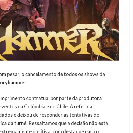
om pesar, o cancelamento de todos os shows da
loryhammer
.
umprimento contratual por parte da produtora
 eventos na Colômbia e no Chile. A referida
ados e deixou de responder às tentativas de
stica da turnê. Ressaltamos que a decisão não está
i extremamente positiva, com destaque para o