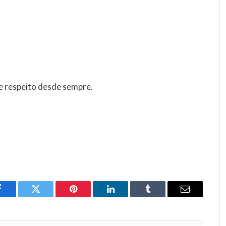
 respeito desde sempre.
Facebook
Twitter
Pinterest
LinkedIn
Tumblr
Email