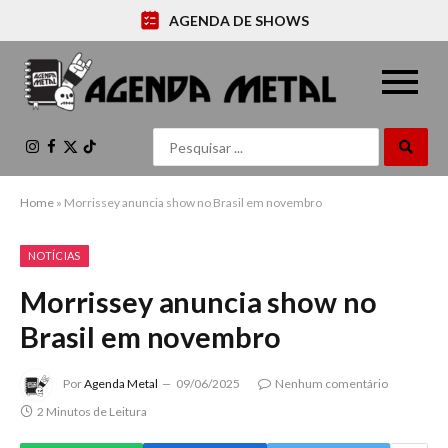
AGENDA DE SHOWS
Instagram
Facebook
X
TikTok
(Twitter)
Home
»
Morrissey anuncia show no Brasil em novembro
NOTÍCIAS
Morrissey anuncia show no
Brasil em novembro
Por
Agenda Metal
09/06/2025
Nenhum comentário
2 Minutos de Leitura