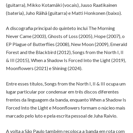
(guitarra), Mikko Kotamäki (vocais), Juuso Raatikainen
(bateria), Juho Räihä (guitarra) e Matti Honkonen (baixo).
A discografia principal do quinteto inclui The Morning
Never Came (2003), Ghosts of Loss (2005), Hope (2007), o
EP Plague of Butterflies (2008), New Moon (2009), Emerald
Forest and the Blackbird (2012), Songs from the North I, II
& III (2015), When a Shadow Is Forced Into the Light (2019),
Moonflowers (2021) e Shining (2024).
Entre esses títulos, Songs from the North I, II & III ocupa um
lugar particular por condensar em três discos diferentes
frentes da linguagem da banda, enquanto When a Shadow Is
Forced Into the Light e Moonflowers formam o núcleo mais
marcado pelo luto e pela escrita pessoal de Juha Raivio.
A volta a São Paulo também recoloca a banda em rota com