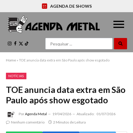
AGENDA DE SHOWS
Instagram
Facebook
X
TikTok
(Twitter)
Home
»
TOE anuncia data extra em São Paulo após show esgotado
NOTÍCIAS
TOE anuncia data extra em São
Paulo após show esgotado
Por
Agenda Metal
19/04/2026
Atualizado:
01/07/2026
Nenhum comentário
2 Minutos de Leitura