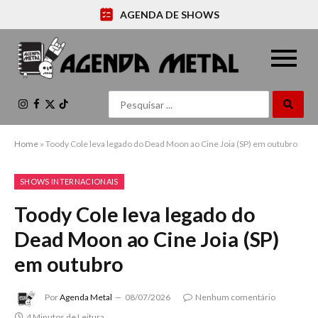
AGENDA DE SHOWS
Instagram
Facebook
X
TikTok
(Twitter)
Home
»
Toody Cole leva legado do Dead Moon ao Cine Joia (SP) em outubro
SHOWS INTERNACIONAIS
Toody Cole leva legado do
Dead Moon ao Cine Joia (SP)
em outubro
Por
Agenda Metal
08/07/2026
Nenhum comentário
4 Minutos de Leitura