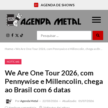
AGENDA DE SHOWS
Instagram
Facebook
X
TikTok
(Twitter)
Home
»
We Are One Tour 2026, com Pennywise e Millencolin, chega ao Brasil com 6 datas
NOTÍCIAS
We Are One Tour 2026, com
Pennywise e Millencolin, chega
ao Brasil com 6 datas
Por
Agenda Metal
22/03/2026
Atualizado:
01/07/2026
Nenhum comentário
3 Minutos de Leitura