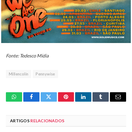
Fonte: Tedesco Mídia
Millencolin
Pennywise
WhatsApp
Facebook
Twitter
Pinterest
LinkedIn
Tumblr
Email
ARTIGOS
RELACIONADOS