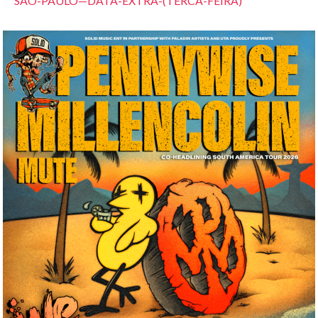
SAO-PAULO—DATA-EXTRA-(TERCA-FEIRA)